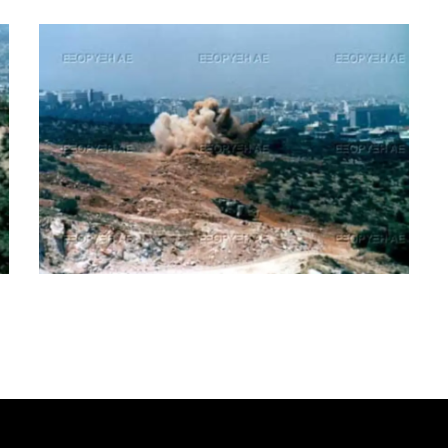
Εγνατία Οδός
Λεωφόρος Υμηττού