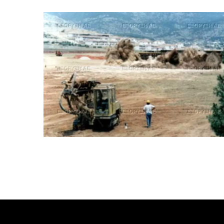
Αερολιμένας Αθηνών
Κατασκευή Αττικής Οδού